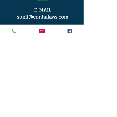
E-MAIL
sueli@cunhalaws.com
ESCRITÓRIO
200 Barr Harbor Dr Suíte 435
Conshohocken, PA 19428
Consulta de Caso