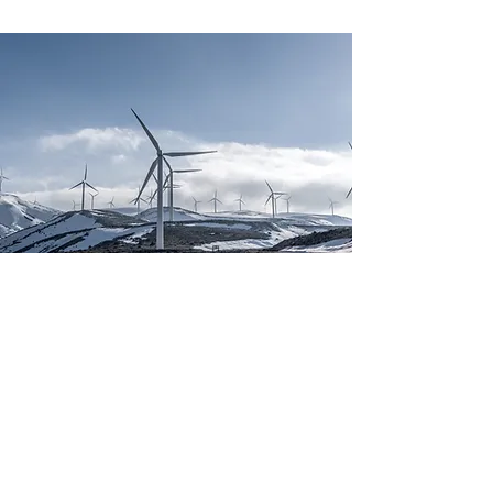
Kim Jennings
20 de mar. de 2023
Este é um texto de espaço reservado.
Para alterar este conteúdo, clique
duas vezes no elemento e clique em
Change Content.