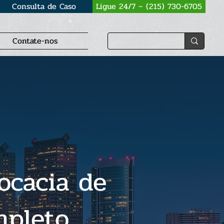
Consulta de Caso
Ligue 24/7 – (215) 730-6705
Contate-nos
ocacia de
mpleto