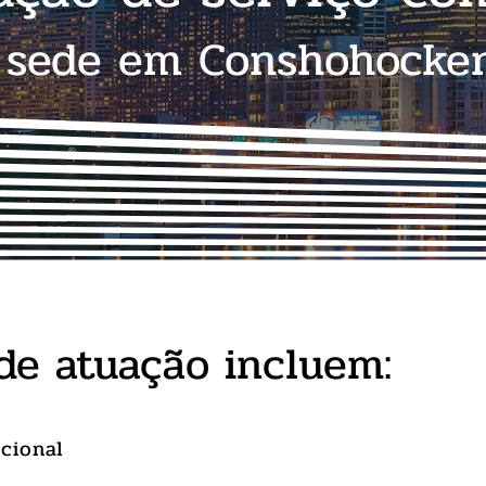
sede em Conshohocken
de atuação incluem:
icional