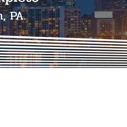
, PA.