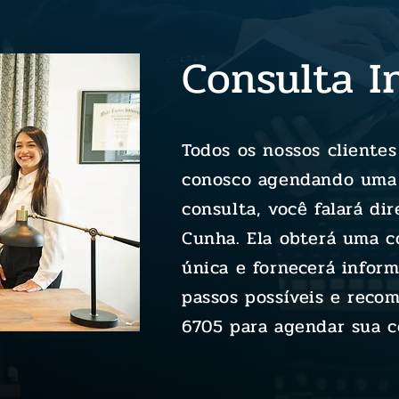
Consulta In
Todos os nossos cliente
conosco agendando uma c
consulta, você falará d
Cunha. Ela obterá uma c
única e fornecerá infor
passos possíveis e reco
6705
para agendar sua c