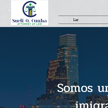
Lar
Somos um
imigr